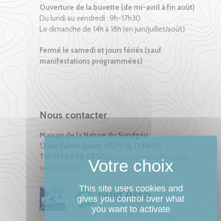
Ouverture de la buvette (de mi-avril à fin août)
Du lundi au vendredi : 9h-17h30
Le dimanche de 14h à 18h (en juin/juillet/août)
Fermé le samedi et jours fériés (sauf
manifestations programmées)
Nous contacter
Maison de la Nature du Sundgau
13 rue Sainte Barbe, 68210 ALTENACH
Tél : 03 89 08 07 50 |
contact@maison-nature-
sundgau.org
This site uses cookies and
gives you control over what
you want to activate