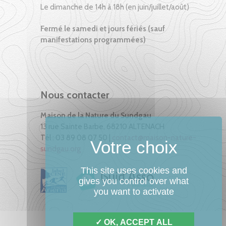
Le dimanche de 14h à 18h (en juin/juillet/août)
Fermé le samedi et jours fériés (sauf
manifestations programmées)
Nous contacter
Maison de la Nature du Sundgau
13 rue Sainte Barbe, 68210 ALTENACH
Tél : 03 89 08 07 50 |
contact@maison-nature-
sundgau.org
This site uses cookies and
gives you control over what
you want to activate
OK, ACCEPT ALL