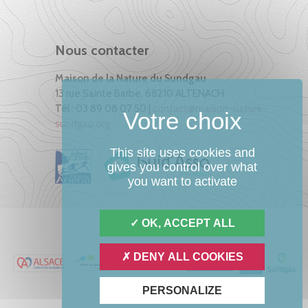
Nous contacter
Maison de la Nature du Sundgau
13 rue Sainte Barbe, 68210 ALTENACH
Tél : 03 89 08 07 50 |
contact@maison-nature-
sundgau.org
This site uses cookies and
gives you control over what
you want to activate
OK, ACCEPT ALL
DENY ALL COOKIES
PERSONALIZE