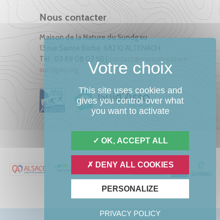
Nous contacter
Maison de la Nature du Sundgau
13 rue Sainte Barbe, 68210 ALTENACH
Tél : 03 89 08 07 50 |
contact@maison-nature-
sundgau.org
This site uses cookies and
gives you control over what
you want to activate
OK, ACCEPT ALL
DENY ALL COOKIES
PERSONALIZE
PRIVACY POLICY