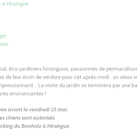
 à Hirsingue
ger
dées
al, éco-jardiniers hirsinguois, passionnés de permacultur
tes de leur écrin de verdure pour cet après-midi : un vieux 
mpressionnant… La visite du jardin se terminera par une ba
res environnantes !
oire avant le vendredi 23 mai.
es chiens sont autorisés.
rking du Banholz à Hirsingue
.