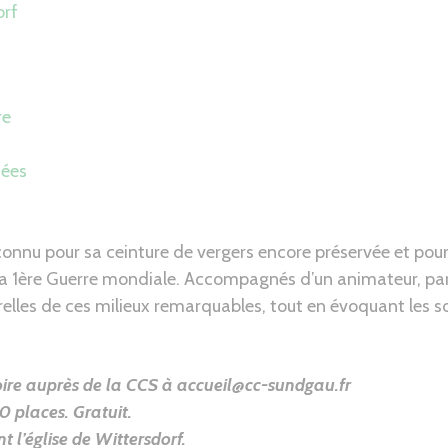
orf
re
dées
connu pour sa ceinture de vergers encore préservée et pour
la 1ère Guerre mondiale. Accompagnés d’un animateur, par
relles de ces milieux remarquables, tout en évoquant les s
toire auprès de la CCS à accueil@cc-sundgau.fr
0 places. Gratuit.
 l’église
de Wittersdorf.