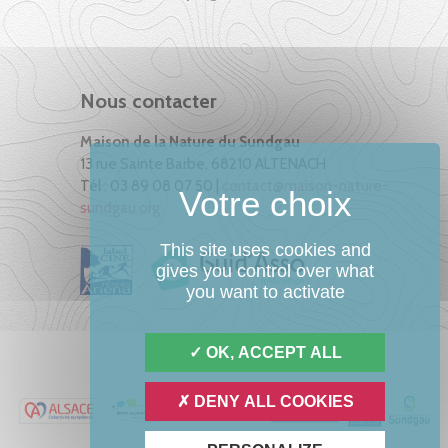
Nous contacter
Maison de la Nature du Sundgau
13 rue Sainte Barbe, 68210 ALTENACH
Tél : 03 89 08 07 50 |
contact@maison-nature-
sundgau.org
This site uses cookies and
gives you control over what
you want to activate
OK, ACCEPT ALL
DENY ALL COOKIES