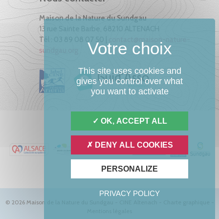
Maison de la Nature du Sundgau
13 rue Sainte Barbe, 68210 ALTENACH
Tél : 03 89 08 07 50 |
contact@maison-nature-
sundgau.org
This site uses cookies and
gives you control over what
you want to activate
OK, ACCEPT ALL
DENY ALL COOKIES
PERSONALIZE
PRIVACY POLICY
© 2026 Maison de la Nature du Sundgau - CINE Altenach -
Charte graphique
-
Mentions légales