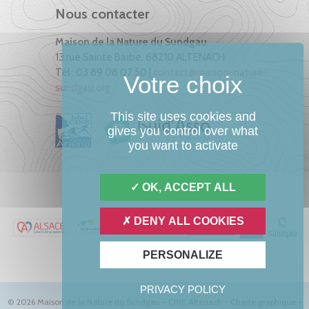
Nous contacter
Maison de la Nature du Sundgau
13 rue Sainte Barbe, 68210 ALTENACH
Tél : 03 89 08 07 50 |
contact@maison-nature-
sundgau.org
This site uses cookies and
gives you control over what
you want to activate
OK, ACCEPT ALL
DENY ALL COOKIES
PERSONALIZE
PRIVACY POLICY
© 2026 Maison de la Nature du Sundgau - CINE Altenach -
Charte graphique
-