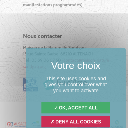
manifestations programmées)
Nous contacter
Maison de la Nature du Sundgau
13 rue Sainte Barbe, 68210 ALTENACH
Tél : 03 89 08 07 50 |
contact@maison-nature-
sundgau.org
This site uses cookies and
gives you control over what
you want to activate
OK, ACCEPT ALL
DENY ALL COOKIES