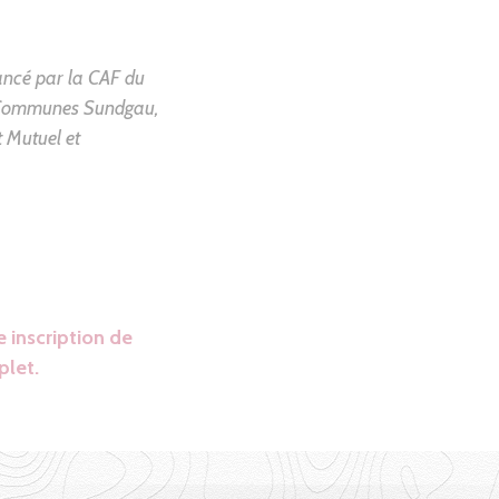
nancé par la
CAF du
Communes Sundgau
,
t Mutuel
et
 inscription de
plet.