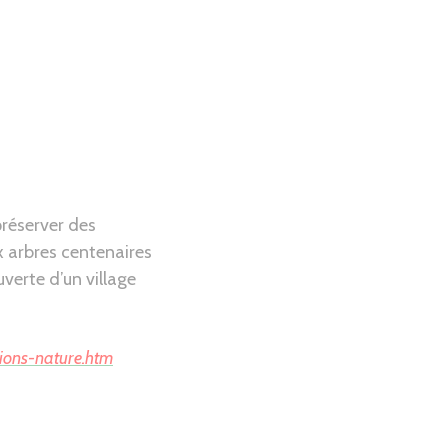
préserver des
x arbres centenaires
verte d’un village
tions-nature.htm