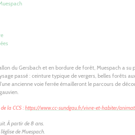
e Muespach
re
dées
allon du Gersbach et en bordure de forêt, Muespach a su 
ysage passé : ceinture typique de vergers, belles forêts au
’une ancienne voie ferrée émailleront le parcours de décou
gauvien.
e de la CCS :
https://www.cc-sundgau.fr/vivre-et-habiter/anima
it. À partir de 8 ans.
l’église de Muespach.