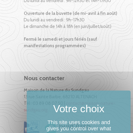
Du lundi au vendredi : 9h-12h30 et 14h-17h30
Ouverture de la buvette (de mi-avril à fin août)
Du lundi au vendredi : 9h-17h30
Le dimanche de 14h à 18h (en juin/juillet/août)
Fermé le samedi et jours fériés (sauf
manifestations programmées)
Nous contacter
Maison de la Nature du Sundgau
13 rue Sainte Barbe, 68210 ALTENACH
Tél : 03 89 08 07 50 |
contact@maison-nature-
sundgau.org
This site uses cookies and
gives you control over what