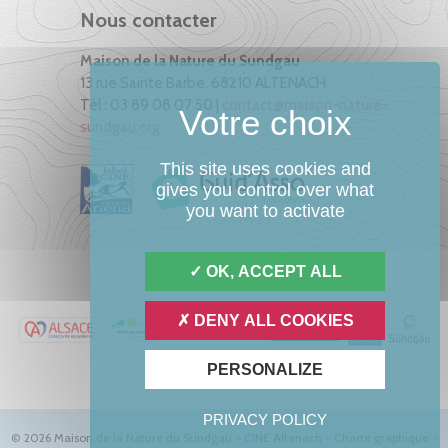
Nous contacter
Maison de la Nature du Sundgau
13 rue Sainte Barbe, 68210 ALTENACH
Tél : 03 89 08 07 50 |
contact@maison-nature-
sundgau.org
This site uses cookies and
gives you control over what
you want to activate
OK, ACCEPT ALL
DENY ALL COOKIES
PERSONALIZE
PRIVACY POLICY
© 2026 Maison de la Nature du Sundgau - CINE Altenach -
Charte graphique
-