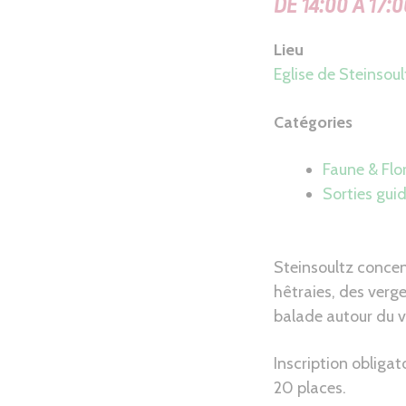
DE 14:00 À 17:
Lieu
Eglise de Steinsoul
Catégories
Faune & Flo
Sorties gui
Steinsoultz concent
hêtraies, des verg
balade autour du vi
Inscription obligatoi
20 places.