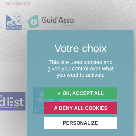
sundgau.org
This site uses cookies and
gives you control over what
you want to activate
OK, ACCEPT ALL
DENY ALL COOKIES
PERSONALIZE