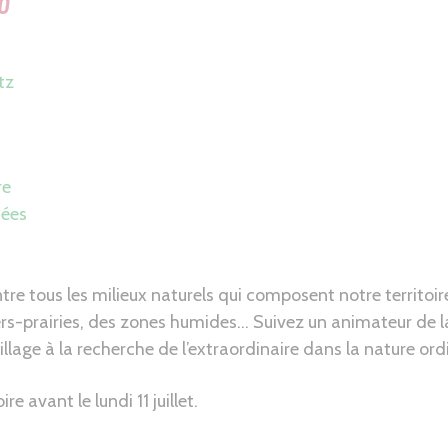
00
tz
re
dées
re tous les milieux naturels qui composent notre territoir
ers-prairies, des zones humides… Suivez un animateur de l
llage à la recherche de l’extraordinaire dans la nature ordi
re avant le lundi 11 juillet.