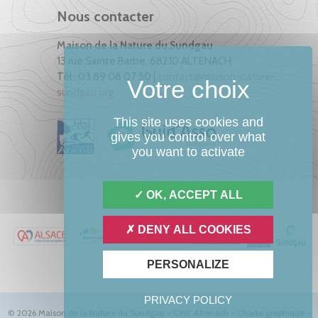
Nous contacter
Maison de la Nature du Sundgau
13 rue Sainte Barbe, 68210 ALTENACH
Tél : 03 89 08 07 50 |
contact@maison-nature-
sundgau.org
This site uses cookies and
gives you control over what
you want to activate
OK, ACCEPT ALL
DENY ALL COOKIES
PERSONALIZE
PRIVACY POLICY
© 2026 Maison de la Nature du Sundgau - CINE Altenach -
Charte graphique
-