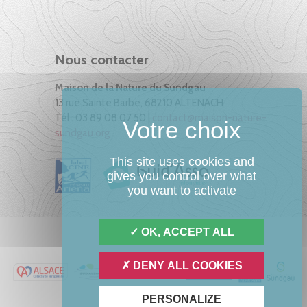
Nous contacter
Maison de la Nature du Sundgau
13 rue Sainte Barbe, 68210 ALTENACH
Tél : 03 89 08 07 50 |
contact@maison-nature-
sundgau.org
This site uses cookies and
gives you control over what
you want to activate
OK, ACCEPT ALL
DENY ALL COOKIES
PERSONALIZE