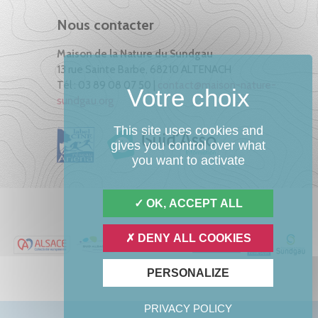
Nous contacter
Maison de la Nature du Sundgau
13 rue Sainte Barbe, 68210 ALTENACH
Tél : 03 89 08 07 50 |
contact@maison-nature-
sundgau.org
This site uses cookies and
gives you control over what
you want to activate
OK, ACCEPT ALL
DENY ALL COOKIES
PERSONALIZE
PRIVACY POLICY