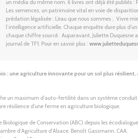
un média du même nom. 6 livres ont déjà été publiés : P
Les semences, un patrimoine vital en voie de disparition 
prédation légalisée ; L’eau que nous sommes ; Vivre mie
l’intelligence artificielle. Chaque enquête dure plus d’u
chaque chiffre sourcé. Auparavant, Juliette Duquesne a 
journal de TF1. Pour en savoir plus :
www.julietteduquesn
io : une agriculture innovante pour un sol plus résilient,
che un maximum d’auto-fertilité dans un système conduit e
e résilience d’une ferme en agriculture biologique.
re Biologique de Conservation (ABC) depuis les écodialogue
Chambre d’Agriculture d’Alsace, Benoît Gassmann, CAA.