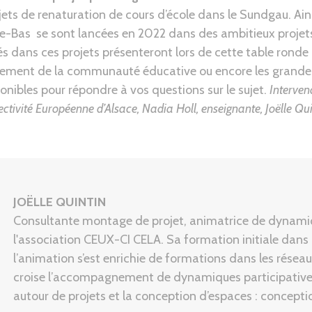
 de renaturation de cours d’école dans le Sundgau. Ainsi, l
-Bas se sont lancées en 2022 dans des ambitieux projets 
s dans ces projets présenteront lors de cette table rond
ment de la communauté éducative ou encore les grandes l
nibles pour répondre à vos questions sur le sujet.
Interven
lectivité Européenne d’Alsace, Nadia Holl, enseignante
,
Joëlle Qu
JOËLLE QUINTIN
Consultante montage de projet, animatrice de dynamiq
l'association CEUX-CI CELA. Sa formation initiale dans l’
l’animation s’est enrichie de formations dans les résea
croise l’accompagnement de dynamiques participatives 
autour de projets et la conception d’espaces : concepti