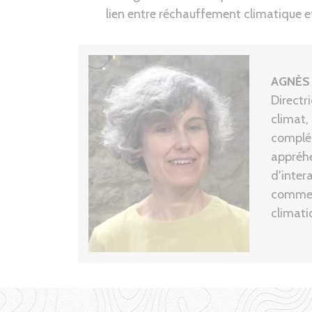
lien entre réchauffement climatique et 
AGNÈS
Directr
climat,
complém
appréhe
d'inter
comme l
climati