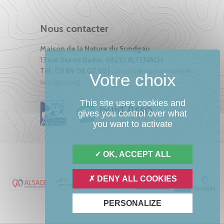
Nous contacter
Maison de la Nature du Sundgau
13 rue Sainte Barbe, 68210 ALTENACH
Tél : 03 89 08 07 50 |
contact@maison-nature-
sundgau.org
This site uses cookies and
gives you control over what
you want to activate
OK, ACCEPT ALL
DENY ALL COOKIES
PERSONALIZE